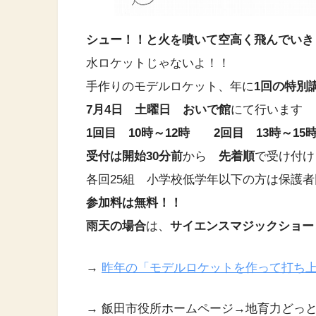
シュー！！と火を噴いて空高く飛んでいき
水ロケットじゃないよ！！
手作りのモデルロケット、年に
1回の特別
7月4日 土曜日 おいで館
にて行います
1回目 10時～12時 2回目 13時～15
受付は開始30分前
から
先着順
で受け付け
各回25組 小学校低学年以下の方は保護
参加料は無料！！
雨天の場合
は、
サイエンスマジックショー
→
昨年の「モデルロケットを作って打ち
→ 飯田市役所ホームページ→地育力どっ