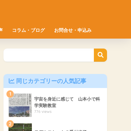
声
コラム・ブログ
お問合せ・申込み
同じカテゴリーの人気記事
1
宇宙を身近に感じて 山本小で科
学実験教室
776 views
2