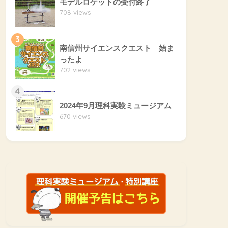
モデルロケットの受付終了
708 views
3
南信州サイエンスクエスト 始ま
ったよ
702 views
4
2024年9月理科実験ミュージアム
670 views