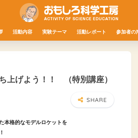
拶
活動内容
実験テーマ
活動レポート
参加者の
ち上げよう！！ （特別講座）
た本格的なモデルロケットを
！