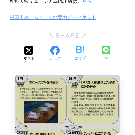
→理科実験ミュージアムPDF版は
こちら
→
飯田市ホームページ地育力どっとネット
SHARE
LINE
ポスト
シェア
はてブ