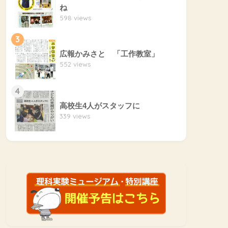
ね
598 views
3
広報かみさと 「工作教室」
552 views
4
高校生4人がスタッフに
339 views