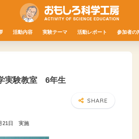
拶
活動内容
実験テーマ
活動レポート
参加者の
科学実験教室 6年生
月21日 実施