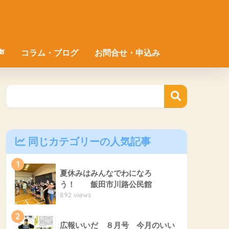
声
コラム・ブログ
お問合せ・申込み
同じカテゴリーの人気記事
1
夏休みはみんなでわになろ
う！ 飯田市川路公民館
892 views
2
広報いいだ ８月号 今月のいい