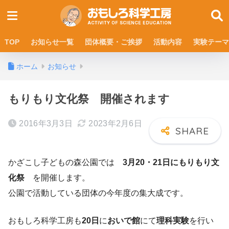
TOP
お知らせ一覧
団体概要・ご挨拶
活動内容
実験テーマ
ホーム
お知らせ
もりもり文化祭 開催されます
2016年3月3日
2023年2月6日
かざこし子どもの森公園では
3月20・21日にもりもり文
化祭
を開催します。
公園で活動している団体の今年度の集大成です。
おもしろ科学工房も
20日
に
おいで館
にて
理科実験
を行い