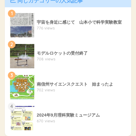
同じカテゴリーの人気記事
1
宇宙を身近に感じて 山本小で科学実験教室
776 views
2
モデルロケットの受付終了
708 views
3
南信州サイエンスクエスト 始まったよ
702 views
4
2024年9月理科実験ミュージアム
670 views