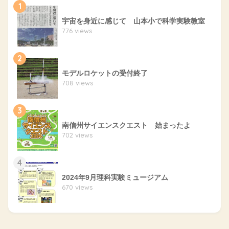
1
宇宙を身近に感じて 山本小で科学実験教室
776 views
2
モデルロケットの受付終了
708 views
3
南信州サイエンスクエスト 始まったよ
702 views
4
2024年9月理科実験ミュージアム
670 views