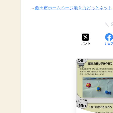
→
飯田市ホームページ地育力どっとネット
ポスト
シェ