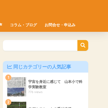
声
コラム・ブログ
お問合せ・申込み
同じカテゴリーの人気記事
1
宇宙を身近に感じて 山本小で科
学実験教室
776 views
2