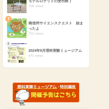
モデルロケットの受付終了
708 views
3
南信州サイエンスクエスト 始ま
ったよ
702 views
4
2024年9月理科実験ミュージアム
670 views