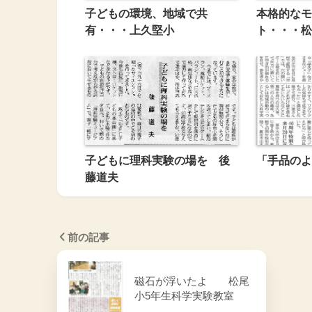
子どもの環境、地域で共
本格的なモ
有・・・上久堅小
ト・・・松
子どもに理科実験の場を 後
「手品のよ
藤道夫
前の記事
磁石が浮いたよ 松尾
小5年生科学実験教室