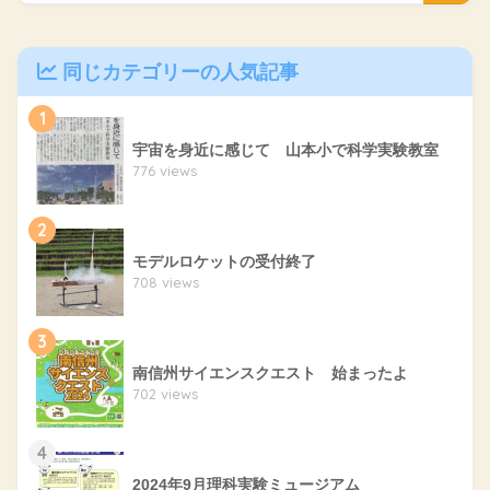
同じカテゴリーの人気記事
1
宇宙を身近に感じて 山本小で科学実験教室
776 views
2
モデルロケットの受付終了
708 views
3
南信州サイエンスクエスト 始まったよ
702 views
4
2024年9月理科実験ミュージアム