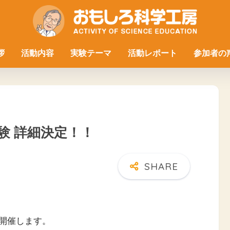
拶
活動内容
実験テーマ
活動レポート
参加者の
験 詳細決定！！
開催します。