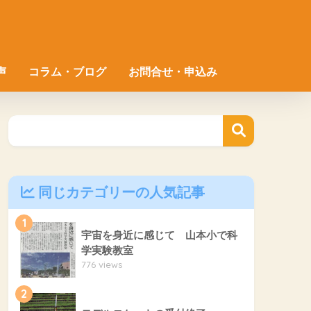
声
コラム・ブログ
お問合せ・申込み
同じカテゴリーの人気記事
1
宇宙を身近に感じて 山本小で科
学実験教室
776 views
2