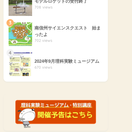
モデルロケットの受付終了
708 views
3
南信州サイエンスクエスト 始ま
ったよ
702 views
4
2024年9月理科実験ミュージアム
670 views