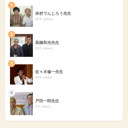
1
米村でんじろう先生
409 views
2
高橋和光先生
385 views
3
佐々木修一先生
304 views
4
戸田一郎先生
211 views