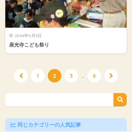
2004年11月3日
座光寺こども祭り
1
2
3
…
6
同じカテゴリーの人気記事