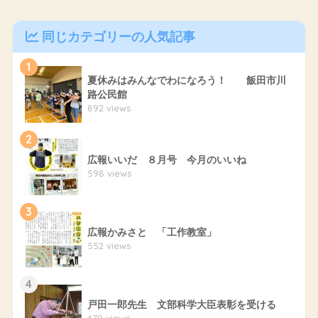
同じカテゴリーの人気記事
1
夏休みはみんなでわになろう！ 飯田市川
路公民館
892 views
2
広報いいだ ８月号 今月のいいね
598 views
3
広報かみさと 「工作教室」
552 views
4
戸田一郎先生 文部科学大臣表彰を受ける