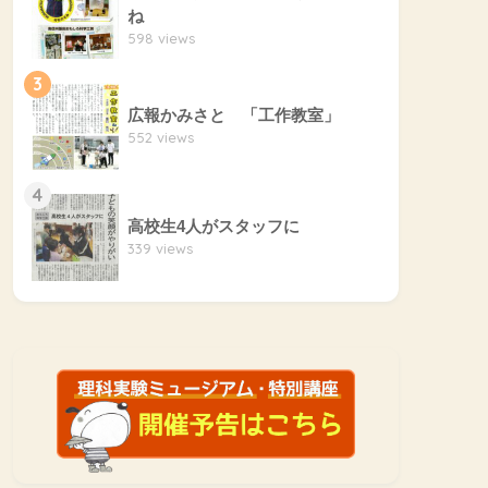
ね
598 views
3
広報かみさと 「工作教室」
552 views
4
高校生4人がスタッフに
339 views