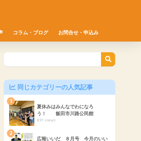
声
コラム・ブログ
お問合せ・申込み
同じカテゴリーの人気記事
1
夏休みはみんなでわになろ
う！ 飯田市川路公民館
891 views
2
広報いいだ ８月号 今月のいい